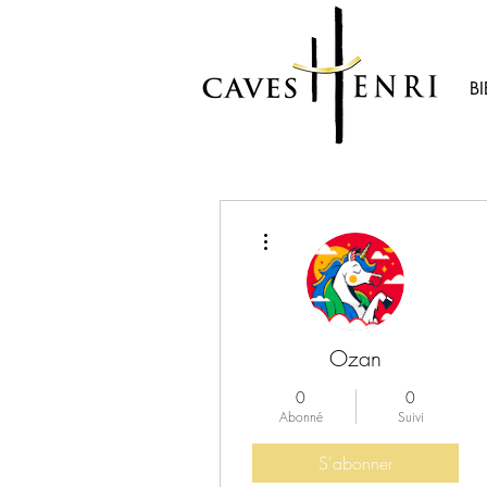
B
Plus d'actions
Ozan
0
0
Abonné
Suivi
S'abonner