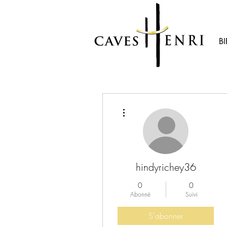
B
Plus d'actions
hindyrichey36
0
0
Abonné
Suivi
S'abonner