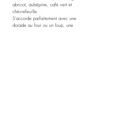
abricot, aubépine, café vert et 
chèvrefeuille.
S’accorde parfaitement avec une 
dorade au four ou un loup, une 
brandade de morue, une volaille de 
chasse type bécasse ou encore des 
nems au porc.
Cépage : Marsanne 50% Rousanne 
50%
Mentions légales
Contact
Tel:
04 42 66 60 60
secretariat@caves-henri.fr