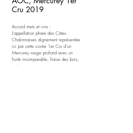
AOC, Mercurey 1er
Cru 2019
Accord mets et vins :
L’appellation phare des Côtes 
Chalonnaises dignement représentée 
ici par cette cuvée 1er Cru d’un 
Mercurey rouge profond avec un 
fruité incomparable, fraise des bois, 
cerise.
En bouche, un vin riche et profond 
mêlant souplesse et minéralité.
A déguster avec des volailles 
mijotées, charcuterie, bourguignon, 
plats exotiques et fromages à pâte 
molle.
Cépage : 100% Pinot noir